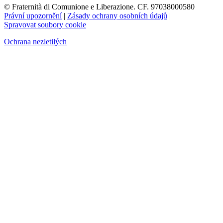
© Fraternità di Comunione e Liberazione. CF. 97038000580
Právní upozornění
|
Zásady ochrany osobních údajů
|
Spravovat soubory cookie
Ochrana nezletilých