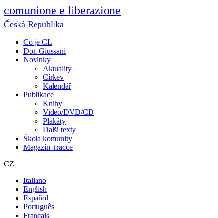
comunione e liberazione
Česká Republika
Co je CL
Don Giussani
Novinky
Aktuality
Církev
Kalendář
Publikace
Knihy
Video/DVD/CD
Plakáty
Další texty
Škola komunity
Magazín Tracce
CZ
Italiano
English
Español
Português
Français