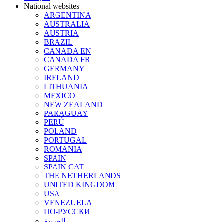
National websites
ARGENTINA
AUSTRALIA
AUSTRIA
BRAZIL
CANADA EN
CANADA FR
GERMANY
IRELAND
LITHUANIA
MEXICO
NEW ZEALAND
PARAGUAY
PERÚ
POLAND
PORTUGAL
ROMANIA
SPAIN
SPAIN CAT
THE NETHERLANDS
UNITED KINGDOM
USA
VENEZUELA
ПО-РУССКИ
العربية