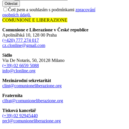
Odeslat
Četl jsem a souhlasím s podmínkami
zpracování
osobních údajů.
COMUNIONE E LIBERAZIONE
Comunione e Liberazione v České republice
Apolinářská 10, 128 00 Praha
(+420) 777 274 017
cz.clonline@gmail.com
Sídlo
Via De Notaris, 50, 20128 Milano
(+39) 02 6659 5088
info@clonline.org
Mezinárodní sekretaritát
clint@comunioneliberazione.org
Fraternita
clfrat@comunioneliberazione.org
Tisková kancelář
(+39) 02 92945440
prcl@comunioneliberazione.org