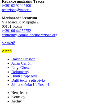
Redakce magazínu Tracce
(+39) 02 92945400
redazione@tracce.it
Mezinárodní centrum
Via Marcello Malpighi 2
00161, Roma
(+39) 06 44252752
centroint@comunioneliberazione.org
Ve světě
Archív
Davide Prosperi
Julián Carrón
Luigi Giussani
Dokumenty
Hnutí a papežové
Další texty a příspěvky
Jdi na stránku Události.cl
Newsletter
Kontakty
Archív